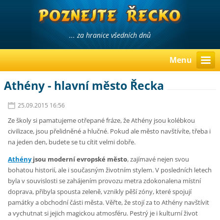
... za hranice všedních dnů
Menu
Athény - hlavní město Řecka
25.09.2015 16:56
Ze školy si pamatujeme otřepané fráze, že Athény jsou kolébkou
civilizace, jsou přelidněné a hlučné. Pokud ale město navštívíte, třeba i
na jeden den, budete se tu cítit velmi dobře.
Athény
jsou moderní evropské město
, zajímavé nejen svou
bohatou historií, ale i současným životním stylem. V posledních letech
byla v souvislosti se zahájením provozu metra zdokonalena místní
doprava, přibyla spousta zeleně, vznikly pěší zóny, které spojují
památky a obchodní části města. Věřte, že stojí za to Athény navštívit
a vychutnat si jejich magickou atmosféru. Pestrý je i kulturní život