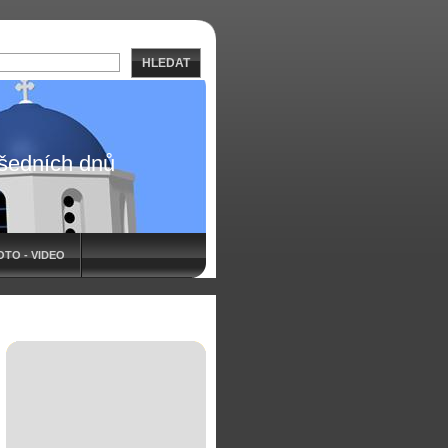
HLEDAT
všedních dnů
OTO - VIDEO