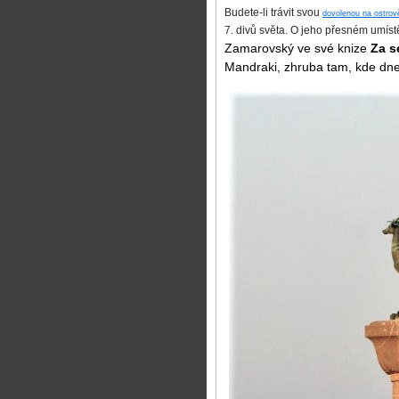
Budete-li trávit svou
dovolenou na ostro
7. divů světa. O jeho přesném umís
Zamarovský ve své knize
Za s
Mandraki, zhruba tam, kde dnes