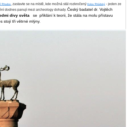
, zastavte se na místě, kde možná stál rozkročený
- jeden ze
vě Rhodos
Kolos Rhódský
Český badatel dr. Vojtěch
tění dodnes panují mezi archeology dohady.
edmi divy světa
se přiklání k teorii, že stála na molu přístavu
 stojí tři větrné mlýny.