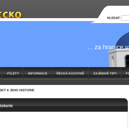
HLEDAT:
... za hranice 
VÝLETY
INFORMACE
ŘECKÁ KUCHYNĚ
ZAJÍMAVÉ TIPY
F
KÝ A JEHO HISTORIE
istorie