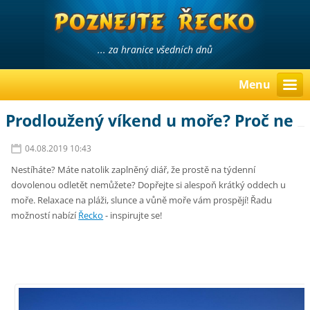
... za hranice všedních dnů
Menu
Prodloužený víkend u moře? Proč ne
04.08.2019 10:43
Nestíháte? Máte natolik zaplněný diář, že prostě na týdenní
dovolenou odletět nemůžete? Dopřejte si alespoň krátký oddech u
moře. Relaxace na pláži, slunce a vůně moře vám prospějí! Řadu
možností nabízí
Řecko
- inspirujte se!