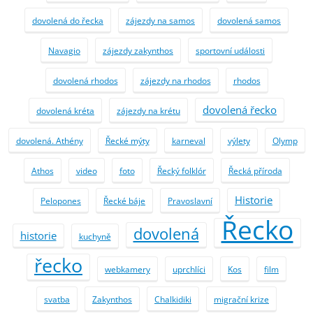
dovolená do řecka
zájezdy na samos
dovolená samos
Navagio
zájezdy zakynthos
sportovní události
dovolená rhodos
zájezdy na rhodos
rhodos
dovolená řecko
dovolená kréta
zájezdy na krétu
dovolená. Athény
Řecké mýty
karneval
výlety
Olymp
Athos
video
foto
Řecký folklór
Řecká příroda
Historie
Pelopones
Řecké báje
Pravoslavní
Řecko
dovolená
historie
kuchyně
řecko
webkamery
uprchlíci
Kos
film
svatba
Zakynthos
Chalkidiki
migrační krize