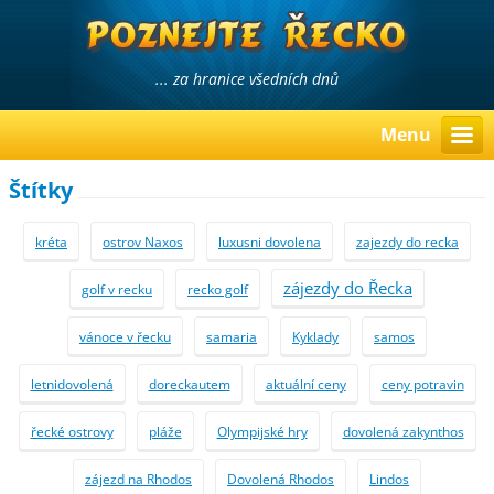
... za hranice všedních dnů
Menu
Štítky
kréta
ostrov Naxos
luxusni dovolena
zajezdy do recka
zájezdy do Řecka
golf v recku
recko golf
vánoce v řecku
samaria
Kyklady
samos
letnidovolená
doreckautem
aktuální ceny
ceny potravin
řecké ostrovy
pláže
Olympijské hry
dovolená zakynthos
zájezd na Rhodos
Dovolená Rhodos
Lindos