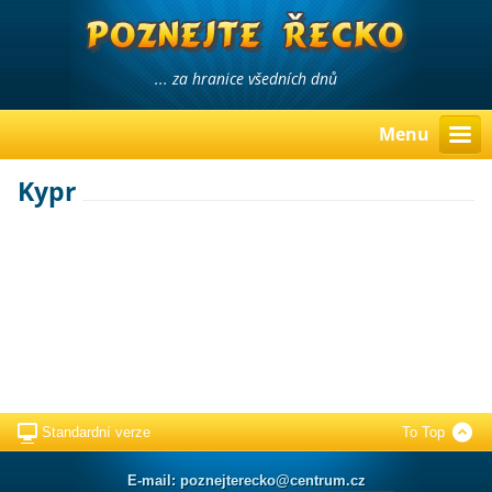
... za hranice všedních dnů
Menu
Kypr
Standardní verze
To Top
E-mail: poznejterecko@centrum.cz