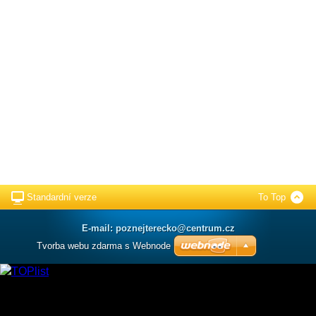
Standardní verze
To Top
E-mail: poznejterecko@centrum.cz
Tvorba webu zdarma s Webnode