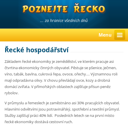
... za hranice všedních dnů
Menu
Řecké hospodářství
Základem řecké ekonomiky je zemědělství, ve kterém pracuje asi
čtvrtina ekonomicky činných obyvatel. Pěstuje se pšenice, ječmen,
víno, tabák, bavlna, cukrová řepa, ovoce, ořechy…. Významnou roli
mají odpradávna olivy. V chovu převládají ovce, kozy a drobná
domácí zvířata. V přímořských oblastech zajišťuje přísun peněz
rybolov.
V průmyslu a řemeslech je zaměstnáno asi 30% pracujících obyvatel.
Hlavními odvětvími jsou potravinářský, spotřební a textilní průmysl.
Služby zajišťují práci 40% lidí.
Posledních letech se na první místo
řecké ekonomiky dostává cestovní ruch.