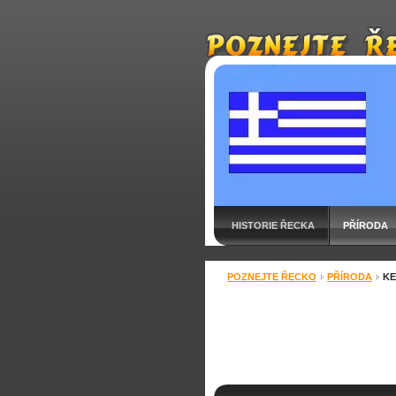
HISTORIE ŘECKA
PŘÍRODA
KNIHA NÁVŠTĚV
POZNEJTE ŘECKO
PŘÍRODA
KE