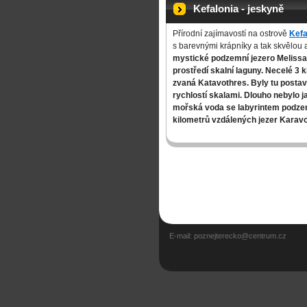
Kefalonia - jeskyně
Přírodní zajímavostí na ostrově
Kefa
s barevnými krápníky a tak skvělou 
mystické podzemní jezero Meliss
prostředí skalní laguny.
Necelé 3 k
zvaná
Katavothres
.
Byly tu posta
rychlostí skalami. Dlouho nebylo 
mořská voda se l
abyrintem podze
kilometrů vzdálených jezer Karavo
E-mail: poznejterecko@centrum.cz