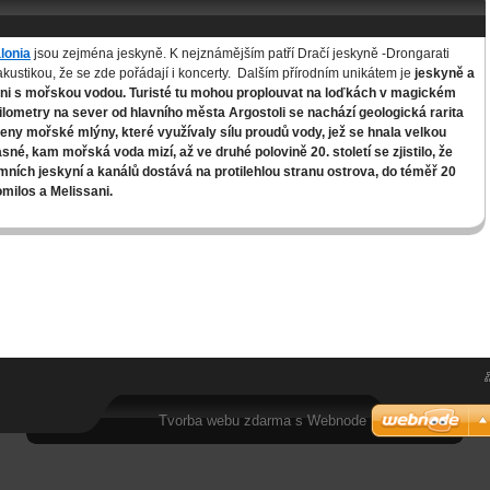
lonia
jsou zejména jeskyně. K nejznámějším patří Dračí jeskyně -Drongarati
akustikou, že se zde pořádají i koncerty. Dalším přírodním unikátem je
jeskyně a
ani s mořskou vodou
. Turisté tu mohou proplouvat na loďkách
v magickém
ilometry na sever od hlavního města
Argostoli se nachází geologická rarita
veny
mořské mlýny
,
které využívaly sílu proudů vody, jež se hnala velkou
jasné, kam mořská voda mizí, až ve druhé polovině 20.
století se zjistilo, že
mních jeskyní a kanálů dostává
na protilehlou stranu ostrova, do téměř 20
milos a Melissani.
Tvorba webu zdarma s Webnode