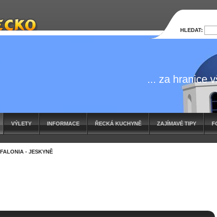
HLEDAT:
... za hranice 
VÝLETY
INFORMACE
ŘECKÁ KUCHYNĚ
ZAJÍMAVÉ TIPY
F
FALONIA - JESKYNĚ