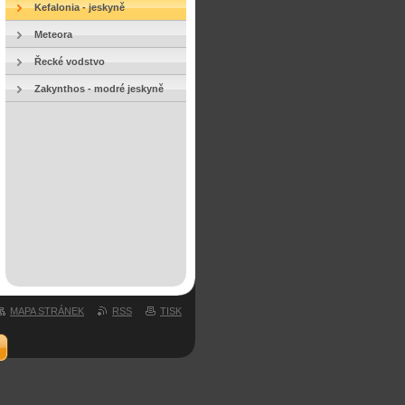
Kefalonia - jeskyně
Meteora
Řecké vodstvo
Zakynthos - modré jeskyně
MAPA STRÁNEK
RSS
TISK